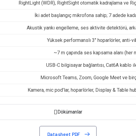
RightLight (WDR), RightSight otomatik kadrajlama ve 
İki adet başlangıç mikrofona sahip; 7 adede kada
Akustik yankı engelleme, ses aktivite detektörü, ark
Yüksek performanslı 3″ hoparlörler, anti-vi
~7 m çapında ses kapsama alanı (her m
USB-C bilgisayar bağlantısı, Cat6A kablo il
Microsoft Teams, Zoom, Google Meet ve bir
Kamera, mic pod’lar, hoparlörler, Display & Table hu
Dökümanlar
Datasheet PDF