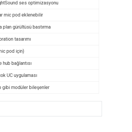
RightSound ses optimizasyonu
r mic pod eklenebilir
a plan gürültüsü bastırma
bration tasarımı
ic pod için)
e hub bağlantısı
çok UC uygulaması
b gibi modüler bileşenler