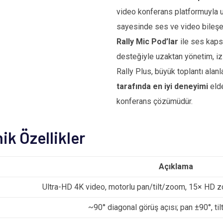
video konferans platformuyla u
sayesinde ses ve video bileşen
Rally Mic Pod’lar
ile ses kaps
desteğiyle uzaktan yönetim, i
Rally Plus, büyük toplantı alanl
tarafında en iyi deneyimi
elde
konferans çözümüdür.
ik Özellikler
Açıklama
Ultra-HD 4K video, motorlu pan/tilt/zoom, 15× HD zoo
~90° diagonal görüş açısı; pan ±90°, til