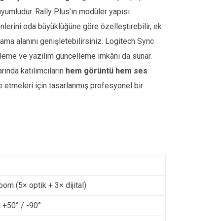
yumludur. Rally Plus’ın modüler yapısı
lerini oda büyüklüğüne göre özelleştirebilir, ek
ama alanını genişletebilirsiniz. Logitech Sync
zleme ve yazılım güncelleme imkânı da sunar.
arında katılımcıların
hem görüntü hem ses
 etmeleri için tasarlanmış profesyonel bir
m (5× optik + 3× dijital)
t +50° / -90°