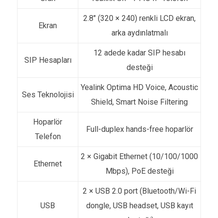
2.8″ (320 × 240) renkli LCD ekran,
Ekran
arka aydınlatmalı
12 adede kadar SIP hesabı
SIP Hesapları
desteği
Yealink Optima HD Voice, Acoustic
Ses Teknolojisi
Shield, Smart Noise Filtering
Hoparlör
Full-duplex hands-free hoparlör
Telefon
2 × Gigabit Ethernet (10/100/1000
Ethernet
Mbps), PoE desteği
2 × USB 2.0 port (Bluetooth/Wi-Fi
USB
dongle, USB headset, USB kayıt