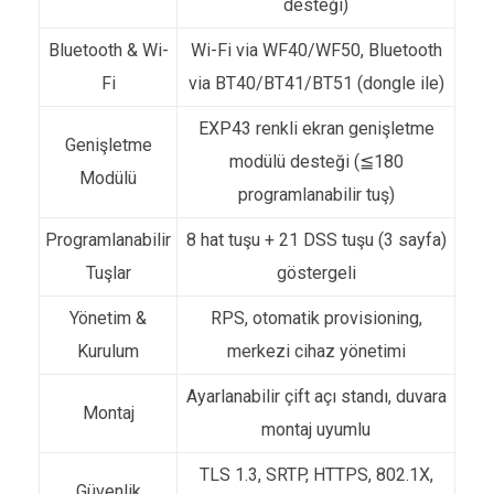
desteği)
Bluetooth & Wi-
Wi-Fi via WF40/WF50, Bluetooth
Fi
via BT40/BT41/BT51 (dongle ile)
EXP43 renkli ekran genişletme
Genişletme
modülü desteği (≦180
Modülü
programlanabilir tuş)
Programlanabilir
8 hat tuşu + 21 DSS tuşu (3 sayfa)
Tuşlar
göstergeli
Yönetim &
RPS, otomatik provisioning,
Kurulum
merkezi cihaz yönetimi
Ayarlanabilir çift açı standı, duvara
Montaj
montaj uyumlu
TLS 1.3, SRTP, HTTPS, 802.1X,
Güvenlik