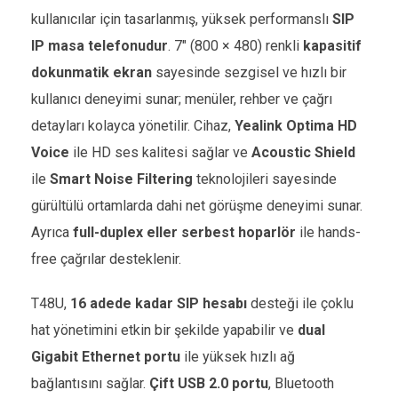
kullanıcılar için tasarlanmış, yüksek performanslı
SIP
IP masa telefonudur
. 7″ (800 × 480) renkli
kapasitif
dokunmatik ekran
sayesinde sezgisel ve hızlı bir
kullanıcı deneyimi sunar; menüler, rehber ve çağrı
detayları kolayca yönetilir. Cihaz,
Yealink Optima HD
Voice
ile HD ses kalitesi sağlar ve
Acoustic Shield
ile
Smart Noise Filtering
teknolojileri sayesinde
gürültülü ortamlarda dahi net görüşme deneyimi sunar.
Ayrıca
full-duplex eller serbest hoparlör
ile hands-
free çağrılar desteklenir.
T48U,
16 adede kadar SIP hesabı
desteği ile çoklu
hat yönetimini etkin bir şekilde yapabilir ve
dual
Gigabit Ethernet portu
ile yüksek hızlı ağ
bağlantısını sağlar.
Çift USB 2.0 portu
, Bluetooth