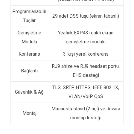
Programlanabilir
29 adet DSS tuşu (ekran tabanlı)
Tuşlar
Genişletme
Yealink EXP43 renkli ekran
Modülü
genişletme modülü
Konferans
3-kişi yerel konferans
RJ9 ahize ve RJ9 headset portu,
Bağlantı
EHS desteği
TLS, SRTP, HTTPS, IEEE 802.1X,
Güvenlik & Ağ
VLAN/VoIP QoS
Masaüstü stand (2 açı) ve duvara
Montaj
montaj desteği